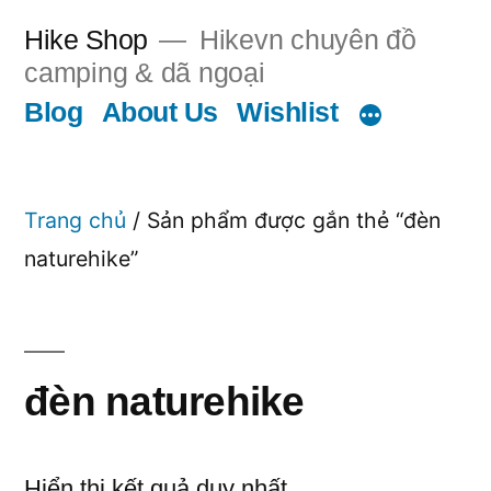
Chuyển
Hike Shop
Hikevn chuyên đồ
đến
camping & dã ngoại
phần
Blog
About Us
Wishlist
nội
dung
Trang chủ
/ Sản phẩm được gắn thẻ “đèn
naturehike”
đèn naturehike
Hiển thị kết quả duy nhất