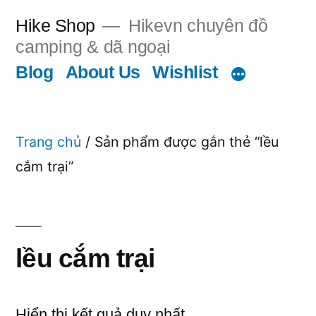
Chuyển
Hike Shop
Hikevn chuyên đồ
đến
camping & dã ngoại
phần
Blog
About Us
Wishlist
nội
dung
Trang chủ
/ Sản phẩm được gắn thẻ “lều
cắm trại”
lều cắm trại
Hiển thị kết quả duy nhất