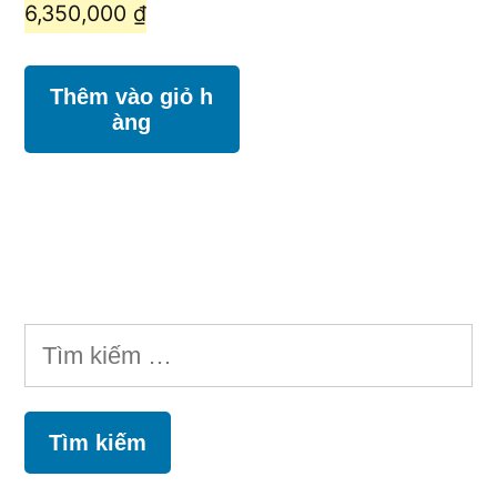
Giá
gốc
6,350,000
₫
hiện
là:
tại
6,500,000 ₫.
Thêm vào giỏ h
àng
là:
6,350,000 ₫.
Tìm
kiếm
cho: