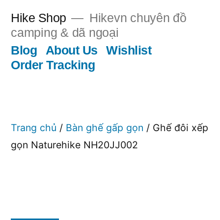
Chuyển
Hike Shop
Hikevn chuyên đồ
đến
camping & dã ngoại
phần
Blog
About Us
Wishlist
Order Tracking
nội
dung
Trang chủ
/
Bàn ghế gấp gọn
/ Ghế đôi xếp
gọn Naturehike NH20JJ002