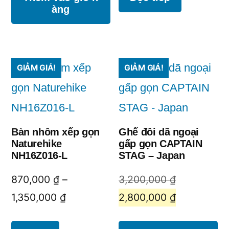
àng
915,000 ₫.
là:
855,000 ₫.
GIẢM GIÁ!
GIẢM GIÁ!
Bàn nhôm xếp gọn
Ghế đôi dã ngoại
Naturehike
gấp gọn CAPTAIN
NH16Z016-L
STAG – Japan
Giá
870,000
₫
–
3,200,000
₫
Khoảng
gốc
Giá
1,350,000
₫
2,800,000
₫
giá:
là:
hiện