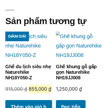
Sản phẩm tương tự
GIẢM GIÁ!
Ghế du lịch siêu nhẹ
Ghế khung gỗ gấp
Naturehike
gọn Naturehike
NH18Y050-Z
NH19JJ008
Giá
Giá
915,000
₫
855,000
₫
1,250,000
₫
gốc
hiện
là:
tại
Thêm vào giỏ h
Đọc tiếp