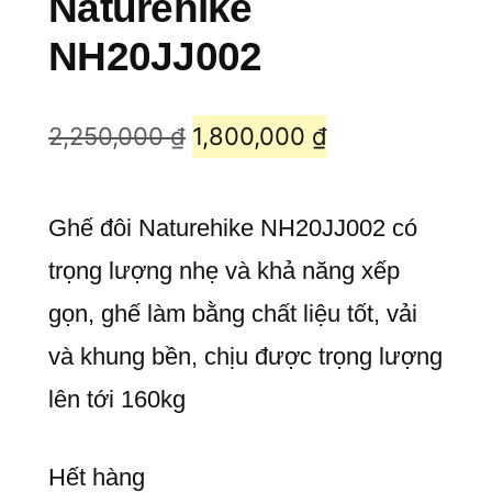
Naturehike
NH20JJ002
Giá
Giá
2,250,000
₫
1,800,000
₫
gốc
hiện
là:
tại
Ghế đôi Naturehike NH20JJ002 có
2,250,000 ₫.
là:
trọng lượng nhẹ và khả năng xếp
1,800,000 ₫.
gọn, ghế làm bằng chất liệu tốt, vải
và khung bền, chịu được trọng lượng
lên tới 160kg
Hết hàng